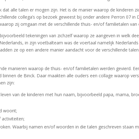
 dat alle talen er mogen zijn. Het is de manier waarop de kinderen zi
rschillende collega’s op bezoek geweest bij onder andere Perron 07 in
aarop zij omgaan met de verschillende thuis- en/of familietalen van
ijvoorbeeld tekeningen van zichzelf waarop ze aangeven in welk deel
 Nederlands, in zijn voetbalteam was de voertaal namelijk Nederlands
ar hadden ze op een andere manier aandacht voor de verschillende tale
ende manieren waarop de thuis- en/of familietalen werden gevierd. Ee
eid binnen de Binck. Daar maakten alle ouders een collage waarop vers
en zijn:
et leven van de kinderen met hun naam, bijvoorbeeld papa, mama, bro
nd woont;
activiteiten;
roken. Waarbij namen en/of woorden in die talen geschreven staan met