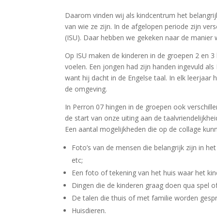
Daarom vinden wij als kindcentrum het belangrijk
van wie ze zijn. In de afgelopen periode zijn ve
(ISU). Daar hebben we gekeken naar de manier w
Op ISU maken de kinderen in de groepen 2 en 3 b
voelen. Een jongen had zijn handen ingevuld als
want hij dacht in de Engelse taal. In elk leerja
de omgeving.
In Perron 07 hingen in de groepen ook verschill
de start van onze uiting aan de taalvriendelijkh
Een aantal mogelijkheden die op de collage kunn
Foto’s van de mensen die belangrijk zijn in h
etc;
Een foto of tekening van het huis waar het ki
Dingen die de kinderen graag doen qua spel of 
De talen die thuis of met familie worden gesp
Huisdieren.