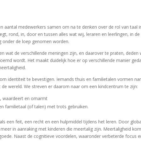
 aantal medewerkers samen om na te denken over de rol van taal in
zegt, rond, in, door en tussen alles wat wij, leraren en leerlingen, in de
ig onder de loep genomen worden.
n wat de verschillende meningen zijn, en daarover te praten, deden we
oemd wordt. Het maakt duidelijk hoe er op verschillende manier geda
meertaligheid.
 om identiteit te bevestigen. Iemands thuis en familietalen vormen n
t de wereld. We streven er daarom naar om een kindcentrum te zijn:
mt, waardeert en omarmt
n familietaal (of talen) met trots gebruiken
.
als een feit, een recht en een hulpmiddel tijdens het leren. Door glo
meer in aanraking met kinderen die meertalig zijn. Meertaligheid ko
goede.
Naast de cognitieve voordelen, waaronder verbeterde focus