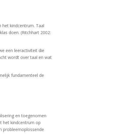
 het kindcentrum. Taal
 klas doen.
(Ritchhart 2002:
 een leeractiviteit die
cht wordt over taal en wat
amelijk fundamenteel de
balisering en toegenomen
mt het kindcentrum op
 en probleemoplossende