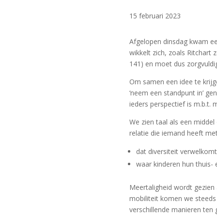
15 februari 2023
Afgelopen dinsdag kwam een
wikkelt zich, zoals Ritchart 
141) en moet dus zorgvuld
Om samen een idee te krijge
‘neem een standpunt in’ gen
ieders perspectief is m.b.t. 
We zien taal als een middel
relatie die iemand heeft me
dat diversiteit verwelko
waar kinderen hun thuis- e
Meertaligheid wordt gezien 
mobiliteit komen we steeds 
verschillende manieren ten 