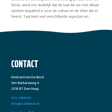
Binck, werd ons duidelijk dat de taal die we met elkaar
spreken bepalend is voor de cultuur en de sfeer die er
heerst. Taal kent veel verschillende aspecten en...
CONTACT
Kindcentrum De Binck
Sint Barbaraweg 4
2516 BT Den Haag
070-2189143
info@kcdebinck.nl