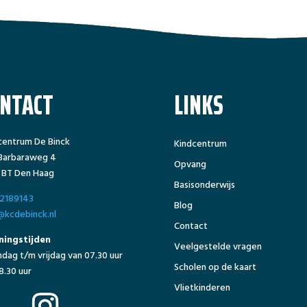
ONTACT
LINKS
centrum De Binck
Kindcentrum
 Barbaraweg 4
Opvang
 BT Den Haag
Basisonderwijs
2189143
Blog
@kcdebinck.nl
Contact
ingstijden
Veelgestelde vragen
dag t/m vrijdag van 07.30 uur
Scholen op de kaart
8.30 uur
Vlietkinderen