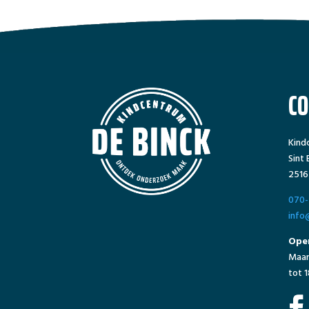
C
Kind
Sint
2516
070-
info
Open
Maan
tot 1