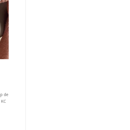
op de
 KC