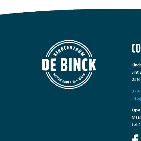
C
Kind
Sint
2516
070-
info
Open
Maan
tot 1