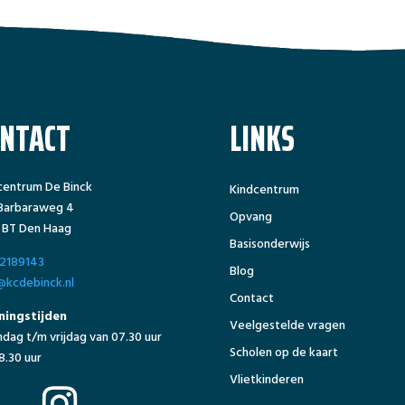
ONTACT
LINKS
centrum De Binck
Kindcentrum
 Barbaraweg 4
Opvang
 BT Den Haag
Basisonderwijs
2189143
Blog
@kcdebinck.nl
Contact
ingstijden
Veelgestelde vragen
dag t/m vrijdag van 07.30 uur
Scholen op de kaart
8.30 uur
Vlietkinderen