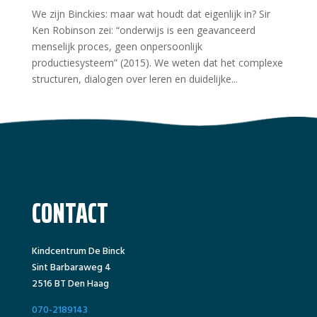
We zijn Binckies: maar wat houdt dat eigenlijk in? Sir
Ken Robinson zei: “onderwijs is een geavanceerd
menselijk proces, geen onpersoonlijk
productiesysteem” (2015). We weten dat het complexe
structuren, dialogen over leren en duidelijke...
CONTACT
Kindcentrum De Binck
Sint Barbaraweg 4
2516 BT Den Haag
070-2189143